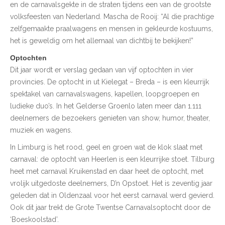
en de carnavalsgekte in de straten tijdens een van de grootste
volksfeesten van Nederland. Mascha de Rooij: “Al die prachtige
zelfgemaakte praalwagens en mensen in gekleurde kostuums,
het is geweldig om het allemaal van dichtbij te bekijken!”
Optochten
Dit jaar wordt er verslag gedaan van vijf optochten in vier
provincies. De optocht in ut Kielegat – Breda – is een kleurrijk
spektakel van carnavalswagens, kapellen, loopgroepen en
ludieke duo’s. In het Gelderse Groenlo laten meer dan 1.111
deelnemers de bezoekers genieten van show, humor, theater,
muziek en wagens.
In Limburg is het rood, geel en groen wat de klok slaat met
carnaval: de optocht van Heerlen is een kleurrijke stoet. Tilburg
heet met carnaval Kruikenstad en daar heet de optocht, met
vrolijk uitgedoste deelnemers, D’n Opstoet. Het is zeventig jaar
geleden dat in Oldenzaal voor het eerst carnaval werd gevierd.
Ook dit jaar trekt de Grote Twentse Carnavalsoptocht door de
‘Boeskoolstad’.