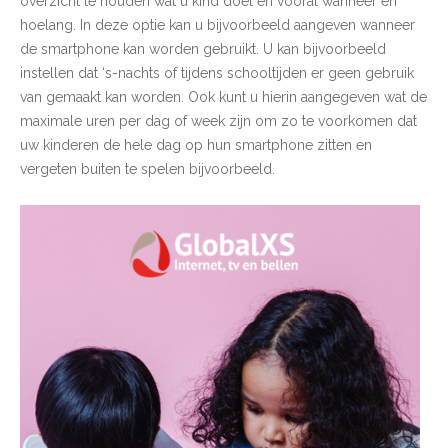
overzicht te houden wat u kind doet en vooral wanneer en
hoelang. In deze optie kan u bijvoorbeeld aangeven wanneer
de smartphone kan worden gebruikt. U kan bijvoorbeeld
instellen dat ‘s-nachts of tijdens schooltijden er geen gebruik
van gemaakt kan worden. Ook kunt u hierin aangegeven wat de
maximale uren per dag of week zijn om zo te voorkomen dat
uw kinderen de hele dag op hun smartphone zitten en
vergeten buiten te spelen bijvoorbeeld.