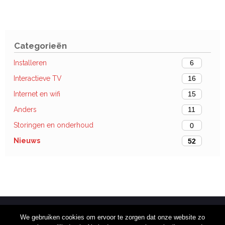
Categorieën
Installeren
6
Interactieve TV
16
Internet en wifi
15
Anders
11
Storingen en onderhoud
0
Nieuws
52
We gebruiken cookies om ervoor te zorgen dat onze website zo