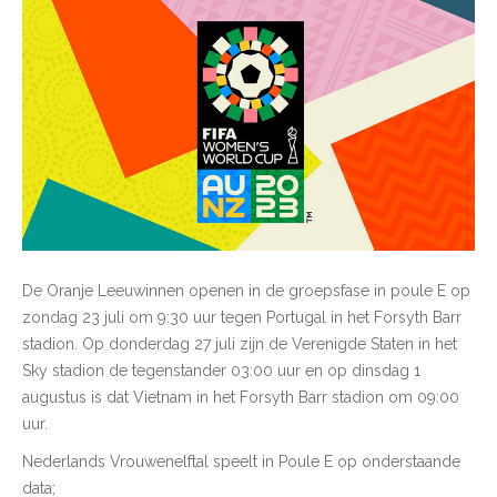
De Oranje Leeuwinnen openen in de groepsfase in poule E op
zondag 23 juli om 9:30 uur tegen Portugal in het Forsyth Barr
stadion. Op donderdag 27 juli zijn de Verenigde Staten in het
Sky stadion de tegenstander 03:00 uur en op dinsdag 1
augustus is dat Vietnam in het Forsyth Barr stadion om 09:00
uur.
Nederlands Vrouwenelftal speelt in Poule E op onderstaande
data;