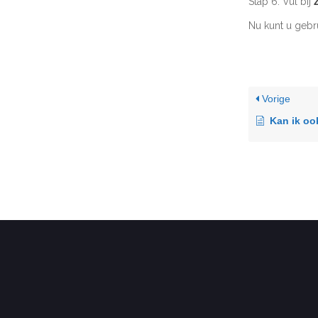
Stap 6: Vul bij
Nu kunt u gebr
Vorige
Kan ik ook 