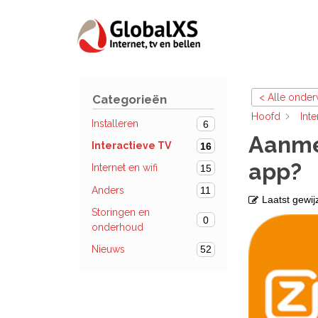
< Alle onde
Categorieën
Hoofd
Int
Installeren
6
Aanme
Interactieve TV
16
app?
Internet en wifi
15
Anders
11
Laatst gewij
Storingen en
0
onderhoud
Nieuws
52