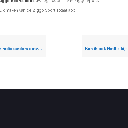
Ziggo Sports code
uw logincode in van Ziggo Sports.
uik maken van de Ziggo Sport Totaal app.
radiozenders ontvangen?