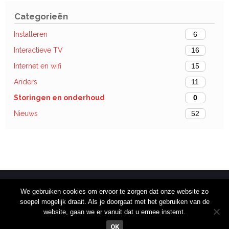
Categorieën
Installeren
6
Interactieve TV
16
Internet en wifi
15
Anders
11
Storingen en onderhoud
0
Nieuws
52
We gebruiken cookies om ervoor te zorgen dat onze website zo
soepel mogelijk draait. Als je doorgaat met het gebruiken van de
website, gaan we er vanuit dat u ermee instemt.
OK