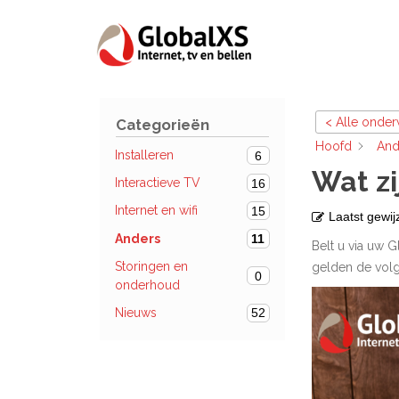
< Alle onde
Categorieën
Hoofd
And
Installeren
6
Wat zi
Interactieve TV
16
Internet en wifi
15
Laatst gewij
Anders
11
Belt u via uw 
Storingen en
gelden de volg
0
onderhoud
Nieuws
52