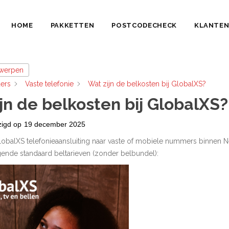
HOME
PAKKETTEN
POSTCODECHECK
KLANTEN
rwerpen
ers
Vaste telefonie
Wat zijn de belkosten bij GlobalXS?
jn de belkosten bij GlobalXS?
zigd op
19 december 2025
GlobalXS telefonieaansluiting naar vaste of mobiele nummers binnen 
ende standaard beltarieven (zonder belbundel):