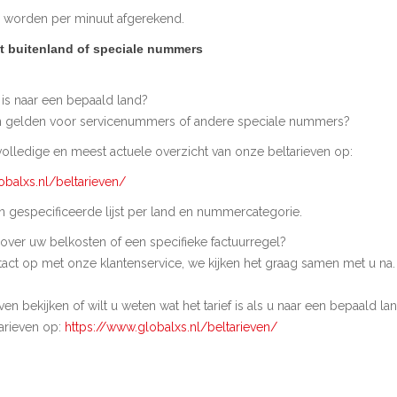
 worden per minuut afgerekend.
et buitenland of speciale nummers
f is naar een bepaald land?
n gelden voor servicenummers of andere speciale nummers?
volledige en meest actuele overzicht van onze beltarieven op:
obalxs.nl/beltarieven/
en gespecificeerde lijst per land en nummercategorie.
 over uw belkosten of een specifieke factuurregel?
ct op met onze klantenservice, we kijken het graag samen met u na.
even bekijken of wilt u weten wat het tarief is als u naar een bepaald lan
arieven op:
https://www.globalxs.nl/beltarieven/