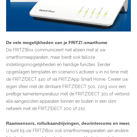
De vele mogelijkheden van je FRITZ!-smarthome
De FRITZ!Box communiceert niet alleen met al uw
smarthomeapparaten, maar biedt ook talloze
instellingsmogelijkheden en handige functies. Eerder
opgeslagen templates en scenario‘s activeer u in no time met
de FRITZ!DECT 440 of via FRITZ!App Smart Home. Creëer uw
eigen sfeer met de dimbare FRITZ!DECT 500, zorg voor een
prettige kamertemperatuur met de FRITZ!DECT 301 of verbind
alle aangesloten apparaten binnen en buiten in een slim
netwerk met de FRITZ!DECT 200 of 210.
Raamsensors, rolluikaandrijvingen, deurintercoms en meer.
U kunt bij uw FRITZ!Box ook smarthomeapparaten van andere