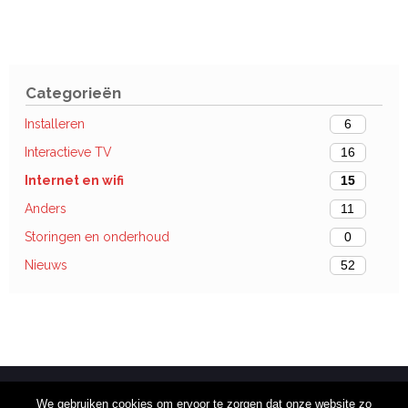
Categorieën
Installeren
6
Interactieve TV
16
Internet en wifi
15
Anders
11
Storingen en onderhoud
0
Nieuws
52
We gebruiken cookies om ervoor te zorgen dat onze website zo