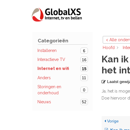
< Alle onde
Categorieën
Hoofd
Inte
Installeren
6
Kan ik
Interactieve TV
16
het in
Internet en wifi
15
Anders
11
Laatst gewij
Storingen en
0
Ja, het is moge
onderhoud
Doe hiervoor 
Nieuws
52
Vorige